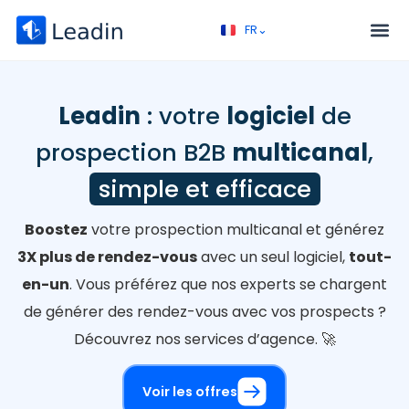
FR⌄
EN⌄
Service – Prospection B2B
Appel découverte
Leadin
: votre
logiciel
de
prospection B2B
multicanal
,
simple et efficace
Boostez
votre prospection multicanal et générez
3X plus de rendez-vous
avec un seul logiciel,
tout-
en-un
. Vous préférez que nos experts se chargent
de générer des rendez-vous avec vos prospects ?
Découvrez nos services d’agence. 🚀
Voir les offres