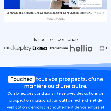
Le logiciel et les services Leadin sont disponibles en +8 langues dont 🇺🇲🇪🇸🇵🇹🇫🇷
🇩🇪🇮🇹🇳🇱🇸🇩 !
Ils nous font confiance
Touchez
tous vos prospects, d’une
manière ou d’une autre.
Combinez des conditions if/else avec des actions de
prospection multicanal ; un outil de recherche et de
vérification d’emails ; l’échauffement de vos emails et