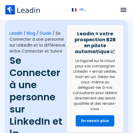
FR⌄
EN⌄
Service – Prospection B2B
Appel découverte
Leadin = votre
Leadin
/
Blog
/
Guide
/
Se
prospection B2B
Connecter à une personne
en pilote
sur LinkedIn et la différence
automatique 📈
entre Connecter et Suivre
Se
Le logiciel sur le cloud
pour vos campagnes
Connecter
LinkedIn + email vérifiés,
tout-en-un. Gérez-les
à une
vous-même ou
déléguez-les à nos
personne
consultants pour obtenir
directement des leads
qualifiés et des rendez-
sur
vous.
LinkedIn et
En savoir plus