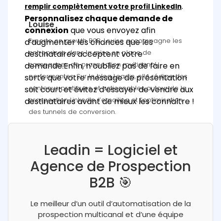
.
remplir complètement votre profil LinkedIn
Personnalisez chaque demande de
Louise
connexion
que vous envoyez afin
Experte en growth B2B, Louise accompagne les
d’augmenter les chances que les
entreprises dans la mise en place de
destinataires acceptent votre
campagnes de prospection multicanal
demande.
Enfin, n’oubliez pas de faire en
performantes. Sur le blog Leadin, elle rédige des
sorte que votre message de présentation
contenus pratiques et actionnables autour de la
soit court et évitez d’essayer de vendre aux
prospection LinkedIn, l’emailing et l’optimisation
destinataires avant de mieux les connaître !
des tunnels de conversion.
Leadin = Logiciel et
Agence de Prospection
B2B 🎯
Le meilleur d’un outil d’automatisation de la
prospection multicanal et d’une équipe