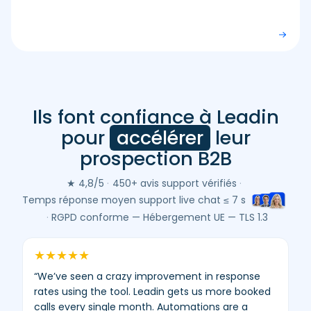
Ils font confiance à Leadin
Avis
clients
pour
accélérer
leur
Leadin
prospection B2B
(Google
&
★ 4,8/5
·
450+ avis support vérifiés
·
Trustpilot)
Temps réponse moyen support live chat ≤ 7 s
–
·
RGPD conforme — Hébergement UE — TLS 1.3
moyenne
4,8/5
★
★
★
★
★
–
“We’ve seen a crazy improvement in response
450+
rates using the tool. Leadin gets us more booked
avis
calls every single month. Automations are a