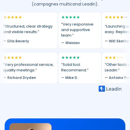
(campagnes multicanal Leadin).
★
★
★
★
★
★
★
★
★
★
★
★
★
★
★
⟷
“Very responsive
“Structured, clear strategy
“Launching c
and supportive
and visible results.”
easy. Replies
team.”
— Ellis Beverly
— Will Skelto
— Weisian
★
★
★
★
★
★
★
★
★
★
★
★
★
★
★
“Very professional service,
“Solid tool.
“Other tools d
quality meetings.”
Recommend.”
Leadin.”
— Richard Dryden
— Mike D.
— Antoine Pr