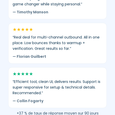
vérifiés.
game changer while staying personal.”
— Timothy Manson
★
★
★
★
★
“Real deal for multi-channel outbound. All in one
place. Low bounces thanks to warmup +
verification. Great results so far.”
— Florian Guilbert
★
★
★
★
★
“Efficient tool, clean UI, delivers results. Support is
super responsive for setup & technical details.
Recommended.”
— Collin Fogarty
+37 % de taux de réponse moyen sur 90 jours