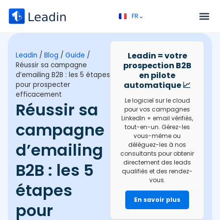
FR⌄
EN⌄
Service – Prospection B2B
Appel découverte
Leadin = votre
Leadin
/
Blog
/
Guide
/
prospection B2B
Réussir sa campagne
en pilote
d’emailing B2B : les 5 étapes
automatique 📈
pour prospecter
efficacement
Le logiciel sur le cloud
Réussir sa
pour vos campagnes
LinkedIn + email vérifiés,
campagne
tout-en-un. Gérez-les
vous-même ou
d’emailing
déléguez-les à nos
consultants pour obtenir
directement des leads
B2B : les 5
qualifiés et des rendez-
vous.
étapes
En savoir plus
pour