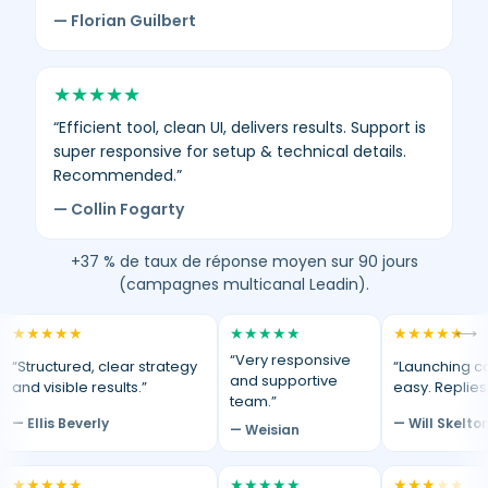
— Florian Guilbert
★
★
★
★
★
“Efficient tool, clean UI, delivers results. Support is
super responsive for setup & technical details.
Recommended.”
— Collin Fogarty
+37 % de taux de réponse moyen sur 90 jours
(campagnes multicanal Leadin).
★
★
★
★
★
★
★
★
★
★
★
★
★
★
★
⟷
“Very responsive
“Structured, clear strategy
“Launching c
and supportive
and visible results.”
easy. Replies
team.”
— Ellis Beverly
— Will Skelto
— Weisian
★
★
★
★
★
★
★
★
★
★
★
★
★
★
★