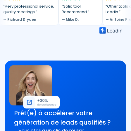
“Very professional service,
“Solid tool.
“Other tools d
quality meetings.”
Recommend.”
Leadin.”
— Richard Dryden
— Mike D.
— Antoine Pr
Prêt(e) à accélérer votre
génération de leads qualifiés ?
Vous êtes à un clic de réussir.