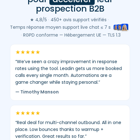
Leadin
prospection B2B
(Google
&
★ 4,8/5
·
450+ avis support vérifiés
·
Trustpilot)
Temps réponse moyen support live chat ≤ 7 s
–
·
RGPD conforme — Hébergement UE — TLS 1.3
moyenne
4,8/5
★
★
★
★
★
–
“We’ve seen a crazy improvement in response
450+
rates using the tool. Leadin gets us more booked
avis
calls every single month. Automations are a
vérifiés.
game changer while staying personal.”
— Timothy Manson
★
★
★
★
★
“Real deal for multi-channel outbound. All in one
place. Low bounces thanks to warmup +
verification. Great results so far.”