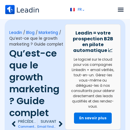
FR⌄
EN⌄
Service – Prospection B2B
Appel découverte
Leadin = votre
Leadin
/
Blog
/
Marketing
/
prospection B2B
Qu’est-ce que le growth
en pilote
marketing ? Guide complet
Qu’est-ce
automatique 📈
Le logiciel sur le cloud
que le
pour vos campagnes
LinkedIn + email vérifiés,
growth
tout-en-un. Gérez-les
vous-même ou
marketing
déléguez-les à nos
consultants pour obtenir
directement des leads
? Guide
qualifiés et des rendez-
vous.
complet
En savoir plus
PRÉCÉDENT
SUIVANT
Comment élaborer un plan de prospection efficace
Email finder : comment trouver des adresses email professionnelles efficacement