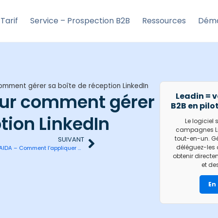
Tarif
Service – Prospection B2B
Ressources
Déma
comment gérer sa boîte de réception LinkedIn
 sur comment gérer
Leadin = 
B2B en pilo
tion LinkedIn
Le logiciel
campagnes Lin
tout-en-un. G
SUIVANT
déléguez-les 
Modèle AIDA – Comment l’appliquer à sa prospection LinkedIn ?
obtenir directe
et de
En 