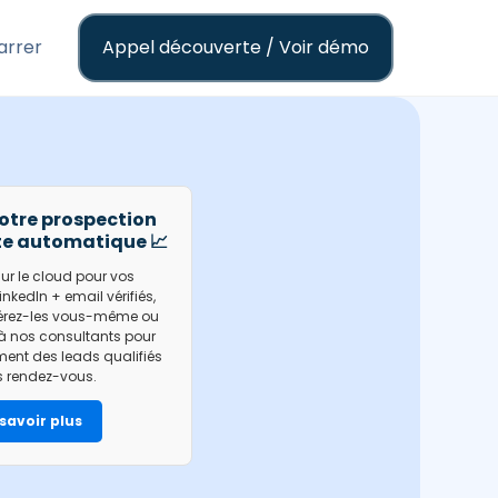
rrer
Appel découverte / Voir démo
votre prospection
te automatique 📈
 sur le cloud pour vos
kedIn + email vérifiés,
érez-les vous-même ou
à nos consultants pour
ment des leads qualifiés
s rendez-vous.
savoir plus