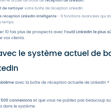
stème actuel de boîte de
réception de LinkedIn
.
et de nettoyer
votre boîte de réception LinkedIn
e réception LinkedIn intelligente
– 6 fonctions avancées qui s
du temps.
r 10 fois plus de prospects avec
l’outil LinkedIn le plus
 vos clients.
vec le système actuel de bo
kedIn
oblème
avec la boîte de réception actuelle de LinkedIn ?
:
e
500 connexions
et que vous ne publiez pas beaucoup sur L
 dans le système.