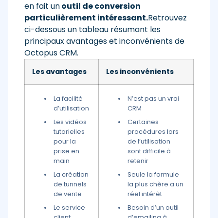
en fait un
outil de conversion
particulièrement intéressant.
Retrouvez
ci-dessous un tableau résumant les
principaux avantages et inconvénients de
Octopus CRM.
Les avantages
Les inconvénients
La facilité
N’est pas un vrai
d’utilisation
CRM
Les vidéos
Certaines
tutorielles
procédures lors
pour la
de l’utilisation
prise en
sont difficile à
main
retenir
La création
Seule la formule
de tunnels
la plus chère a un
de vente
réel intérêt
Le service
Besoin d’un outil
client
d’emailing à