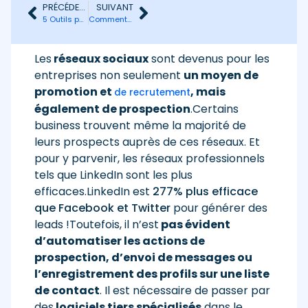
PRÉCÉDENT
SUIVANT
5 Outils pour trouver n’importe quelle adresse email
Comment automatiser votre marketing avec Phantombuster ? Notre test complet de l’outil
Les
réseaux sociaux
sont devenus pour les
entreprises non seulement
un moyen de
promotion et
, mais
de recrutement
également de prospection
.Certains
business trouvent même la majorité de
leurs prospects auprès de ces réseaux. Et
pour y parvenir, les réseaux professionnels
tels que LinkedIn sont les plus
efficaces.LinkedIn est
277% plus efficace
que Facebook et Twitter
pour générer des
leads !Toutefois, il n’est
pas évident
d’automatiser les actions de
prospection, d’envoi de messages ou
l’enregistrement des profils sur une liste
de contact
. Il est nécessaire de passer par
des
logiciels tiers spécialisés
dans le