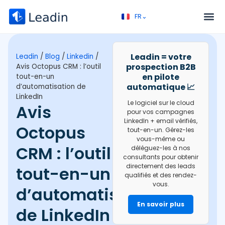
FR⌄
EN⌄
Service – Prospection B2B
Appel découverte
Leadin = votre
Leadin
/
Blog
/
Linkedin
/
prospection B2B
Avis Octopus CRM : l’outil
en pilote
tout-en-un
automatique 📈
d’automatisation de
LinkedIn
Le logiciel sur le cloud
Avis
pour vos campagnes
LinkedIn + email vérifiés,
Octopus
tout-en-un. Gérez-les
vous-même ou
CRM : l’outil
déléguez-les à nos
consultants pour obtenir
directement des leads
tout-en-un
qualifiés et des rendez-
vous.
d’automatisation
En savoir plus
de LinkedIn