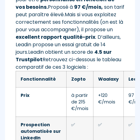
vos besoins.
Proposé à
97 €/mois,
son tarif
peut paraître élevé.Mais si vous exploitez
correctement ses fonctionnalités (on est là
pour vous accompagner), il propose un
excellent rapport qualité-prix
. D’ailleurs,
Leadin propose un essai gratuit de 14
jours.Leadin obtient un score de
4.5 sur
Trustpilot
Retrouvez ci-dessous le tableau
comparatif de ces 3 logiciels :
Fonctionnalité
Zopto
Waalaxy
Lead
Prix
à partir
+120
97
de 215
€/mois
€/mo
€/mois
Prospection
✅
✅
✅
automatisée sur
LinkedIn