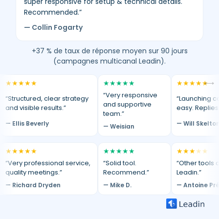
super responsive for setup & technical details.
Recommended.”
— Collin Fogarty
+37 % de taux de réponse moyen sur 90 jours
(campagnes multicanal Leadin).
★
★
★
★
★
★
★
★
★
★
★
★
★
★
★
⟷
“Very responsive
“Structured, clear strategy
“Launching c
and supportive
and visible results.”
easy. Replies
team.”
— Ellis Beverly
— Will Skelto
— Weisian
★
★
★
★
★
★
★
★
★
★
★
★
★
★
★
“Very professional service,
“Solid tool.
“Other tools d
quality meetings.”
Recommend.”
Leadin.”
— Richard Dryden
— Mike D.
— Antoine Pr