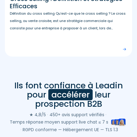
Efficaces
Définition du cross selling Qu’est-ce que le cross selling ? Le cross
selling, ou vente croisée, est une stratégie commerciale qui
consiste pour une entreprise à proposer à un client, lors de...
Ils font confiance à Leadin
Avis
clients
pour
accélérer
leur
Leadin
prospection B2B
(Google
&
★ 4,8/5
·
450+ avis support vérifiés
·
Trustpilot)
Temps réponse moyen support live chat ≤ 7 s
–
·
RGPD conforme — Hébergement UE — TLS 1.3
moyenne