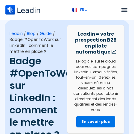
FR⌄
EN⌄
Service – Prospection B2B
Appel découverte
Leadin = votre
Leadin
/
Blog
/
Guide
/
prospection B2B
Badge #OpenToWork sur
en pilote
LinkedIn : comment le
automatique 📈
mettre en place ?
Badge
Le logiciel sur le cloud
pour vos campagnes
#OpenToWork
LinkedIn + email vérifiés,
tout-en-un. Gérez-les
sur
vous-même ou
déléguez-les à nos
LinkedIn :
consultants pour obtenir
directement des leads
qualifiés et des rendez-
comment
vous.
le mettre
En savoir plus