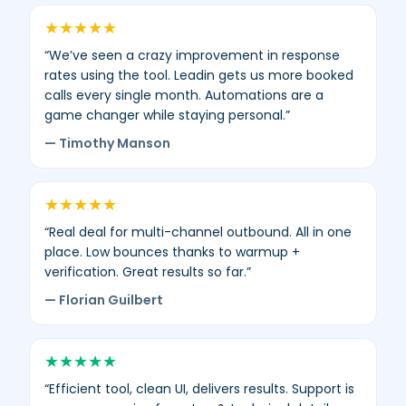
4,8/5
★
★
★
★
★
–
“We’ve seen a crazy improvement in response
450+
rates using the tool. Leadin gets us more booked
avis
calls every single month. Automations are a
vérifiés.
game changer while staying personal.”
— Timothy Manson
★
★
★
★
★
“Real deal for multi-channel outbound. All in one
place. Low bounces thanks to warmup +
verification. Great results so far.”
— Florian Guilbert
★
★
★
★
★
“Efficient tool, clean UI, delivers results. Support is