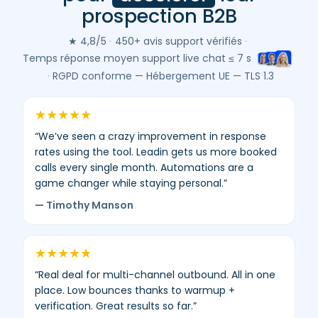
Leadin
prospection B2B
(Google
&
★ 4,8/5
·
450+ avis support vérifiés
·
Trustpilot)
Temps réponse moyen support live chat ≤ 7 s
–
·
RGPD conforme — Hébergement UE — TLS 1.3
moyenne
4,8/5
★
★
★
★
★
–
“We’ve seen a crazy improvement in response
450+
rates using the tool. Leadin gets us more booked
avis
calls every single month. Automations are a
vérifiés.
game changer while staying personal.”
— Timothy Manson
★
★
★
★
★
“Real deal for multi-channel outbound. All in one
place. Low bounces thanks to warmup +
verification. Great results so far.”