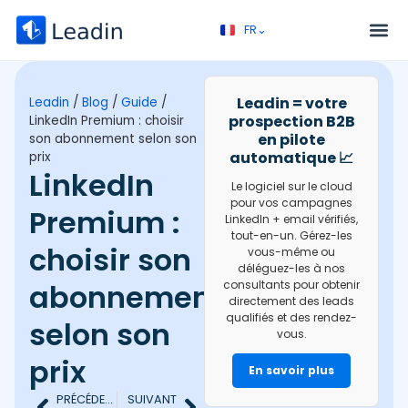
FR⌄
EN⌄
Service – Prospection B2B
Appel découverte
Leadin = votre
Leadin
/
Blog
/
Guide
/
prospection B2B
LinkedIn Premium : choisir
en pilote
son abonnement selon son
automatique 📈
prix
LinkedIn
Le logiciel sur le cloud
pour vos campagnes
Premium :
LinkedIn + email vérifiés,
tout-en-un. Gérez-les
choisir son
vous-même ou
déléguez-les à nos
abonnement
consultants pour obtenir
directement des leads
qualifiés et des rendez-
selon son
vous.
prix
En savoir plus
PRÉCÉDENT
SUIVANT