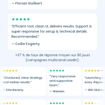
— Florian Guilbert
★
★
★
★
★
“Efficient tool, clean UI, delivers results. Support is
super responsive for setup & technical details.
Recommended.”
— Collin Fogarty
+37 % de taux de réponse moyen sur 90 jours
(campagnes multicanal Leadin).
★
★
★
★
★
★
★
★
★
★
★
★
★
★
★
⟷
“Very responsive
“Structured, clear strategy
“Launching c
and supportive
and visible results.”
easy. Replies
team.”
— Ellis Beverly
— Will Skelto
— Weisian
★
★
★
★
★
★
★
★
★
★
★
★
★
★
★