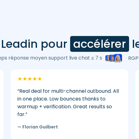
à Leadin pour
accélérer
l
ps réponse moyen support live chat ≤ 7 s
·
RGP
★
★
★
★
★
“Real deal for multi-channel outbound. All
in one place. Low bounces thanks to
warmup + verification. Great results so
far.”
— Florian Guilbert