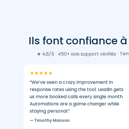
Ils font confiance 
Avis
clients
Leadin
Tem
★ 4,8/5
·
450+ avis support vérifiés
·
(Google
&
Trustpilot)
★
★
★
★
★
–
“We’ve seen a crazy improvement in
moyenne
response rates using the tool. Leadin gets
4,8/5
us more booked calls every single month.
–
Automations are a game changer while
450+
staying personal.”
avis
vérifiés.
— Timothy Manson