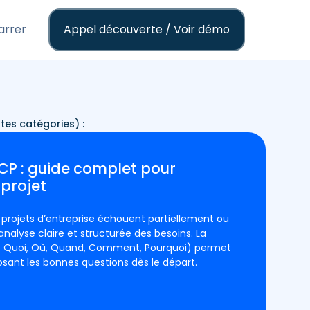
rrer
Appel découverte / Voir démo
tes catégories) :
 : guide complet pour
 projet
projets d’entreprise échouent partiellement ou
nalyse claire et structurée des besoins. La
Quoi, Où, Quand, Comment, Pourquoi) permet
osant les bonnes questions dès le départ.