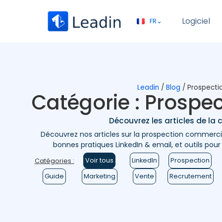
Logiciel
FR⌄
EN⌄
Leadin
/
Blog
/
Prospecti
Catégorie : Prospe
Découvrez les articles de la 
Découvrez nos articles sur la prospection commerci
bonnes pratiques LinkedIn & email, et outils pou
Voir tous
LinkedIn
Prospection
Catégories :
Guide
Marketing
Vente
Recrutement