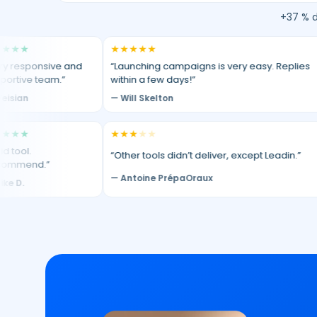
+37 % d
★
★
★
★
★
★
ponsive and
“Launching campaigns is very easy. Replies
“S
e team.”
within a few days!”
—
— Will Skelton
★
★
★
★
★
★
.
“Other tools didn’t deliver, except Leadin.”
“E
nd.”
— Antoine PrépaOraux
— 