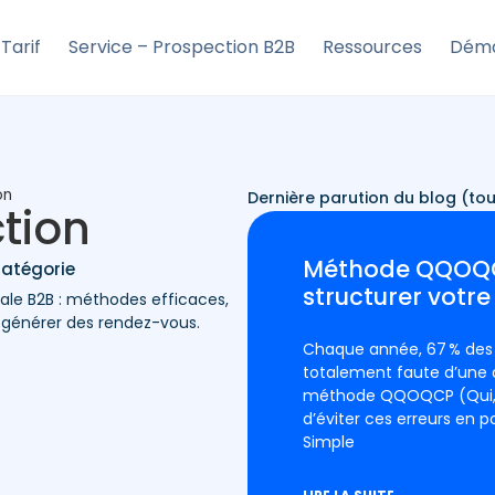
Tarif
Service – Prospection B2B
Ressources
Déma
on
Dernière parution du blog (tou
ction
Méthode QQOQCP
catégorie
structurer votre
ale B2B : méthodes efficaces,
r générer des rendez-vous.
Chaque année, 67 % des 
totalement faute d’une a
méthode QQOQCP (Qui, 
d’éviter ces erreurs en p
Simple