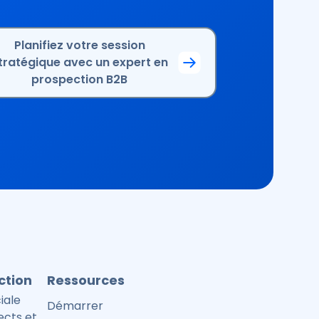
Planifiez votre session
tratégique avec un expert en
prospection B2B
ction
Ressources
iale
Démarrer
ects et