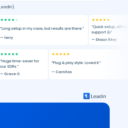
Leadin).
★
★
★
★
★
★
★
“Quick setup, efficient
setup in my case, but results are there.”
support 👍”
y
— Shaun Riley
★
★
★
★
★
★
★
time-saver for
“Plug & play style. Loved it.”
Rs.”
— Carnitas
ce O.