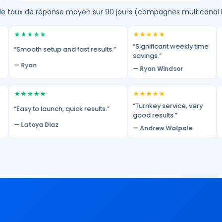
e taux de réponse moyen sur 90 jours (campagnes multicanal 
★
★
★
★
★
★
★
★
★
★
★
★
“Significant weekly time
mooth setup and fast results.”
“Long 
savings.”
 Ryan
— terr
— Ryan Windsor
★
★
★
★
★
★
★
★
★
★
★
★
“Turnkey service, very
“Huge 
asy to launch, quick results.”
good results.”
our SD
Latoya Diaz
— Andrew Walpole
— Gra