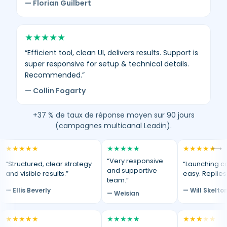
— Florian Guilbert
★
★
★
★
★
“Efficient tool, clean UI, delivers results. Support is
super responsive for setup & technical details.
Recommended.”
— Collin Fogarty
+37 % de taux de réponse moyen sur 90 jours
(campagnes multicanal Leadin).
★
★
★
★
★
★
★
★
★
★
★
★
★
★
★
⟷
“Very responsive
“Structured, clear strategy
“Launching c
and supportive
and visible results.”
easy. Replies
team.”
— Ellis Beverly
— Will Skelto
— Weisian
★
★
★
★
★
★
★
★
★
★
★
★
★
★
★