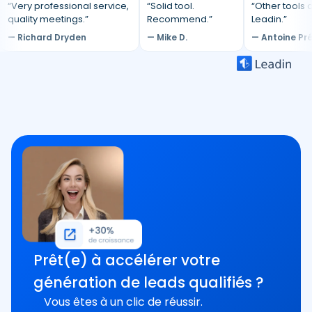
“Very professional service,
“Solid tool.
“Other tools d
quality meetings.”
Recommend.”
Leadin.”
— Richard Dryden
— Mike D.
— Antoine Pr
Prêt(e) à accélérer votre
génération de leads qualifiés ?
Vous êtes à un clic de réussir.