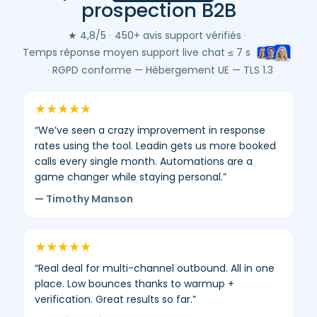
prospection B2B
(Google
&
★ 4,8/5
·
450+ avis support vérifiés
·
Trustpilot)
Temps réponse moyen support live chat ≤ 7 s
–
·
RGPD conforme — Hébergement UE — TLS 1.3
moyenne
4,8/5
★
★
★
★
★
–
“We’ve seen a crazy improvement in response
450+
rates using the tool. Leadin gets us more booked
avis
calls every single month. Automations are a
vérifiés.
game changer while staying personal.”
— Timothy Manson
★
★
★
★
★
“Real deal for multi-channel outbound. All in one
place. Low bounces thanks to warmup +
verification. Great results so far.”