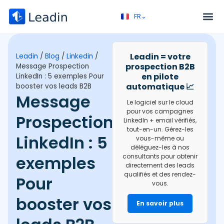
FR⌄
EN⌄
Service – Prospection B2B
Appel découverte
Leadin = votre
Leadin
/
Blog
/
Linkedin
/
prospection B2B
Message Prospection
en pilote
LinkedIn : 5 exemples Pour
automatique 📈
booster vos leads B2B
Message
Le logiciel sur le cloud
pour vos campagnes
Prospection
LinkedIn + email vérifiés,
tout-en-un. Gérez-les
LinkedIn : 5
vous-même ou
déléguez-les à nos
exemples
consultants pour obtenir
directement des leads
qualifiés et des rendez-
Pour
vous.
booster vos
En savoir plus