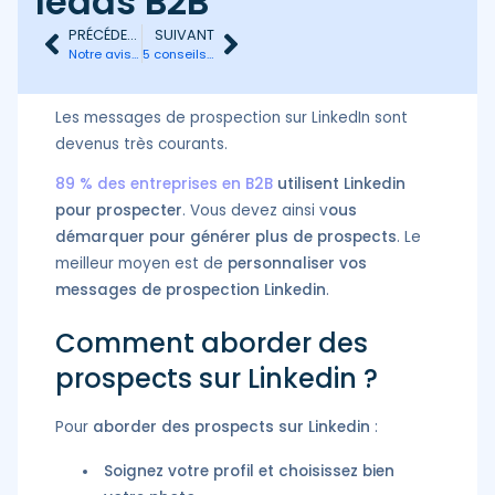
leads B2B
PRÉCÉDENT
SUIVANT
Notre avis sur We-Connect : l’outil le plus sûr pour automatiser LinkedIn
5 conseils simples à appliquer pour sourcer des candidats sur LinkedIn
Les messages de prospection sur LinkedIn sont
devenus très courants.
89 % des entreprises en B2B
utilisent Linkedin
pour prospecter
. Vous devez ainsi v
ous
démarquer pour générer plus de prospects
. Le
meilleur moyen est de
personnaliser vos
messages de prospection Linkedin
.
Comment aborder des
prospects sur Linkedin ?
Pour
aborder des prospects sur Linkedin
:
Soignez votre profil et choisissez bien