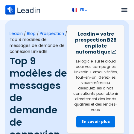
FR⌄
EN⌄
Service – Prospection B2B
Appel découverte
Leadin = votre
Leadin
/
Blog
/
Prospection
/
prospection B2B
Top 9 modèles de
en pilote
messages de demande de
automatique 📈
connexion LinkedIn
Top 9
Le logiciel sur le cloud
pour vos campagnes
modèles de
LinkedIn + email vérifiés,
tout-en-un. Gérez-les
messages
vous-même ou
déléguez-les à nos
de
consultants pour obtenir
directement des leads
qualifiés et des rendez-
demande
vous.
de
En savoir plus